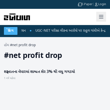
E-Paper
|
Login
્જ અને ડેટા પ્લાન
બ્રેકિંગ
●
UGC-NET પરીક્ષા લીકના આરોપો પર રાહુલ ગાંધીએ કેન્દ્ર પર પ્રહા
હોમ
/
#net profit drop
#
net profit drop
શરૂઆતના વેપારમાં શાશ્વત શેર 3% થી વધુ ગગડયો
બિઝનેસ
1 વર્ષ પહેલા