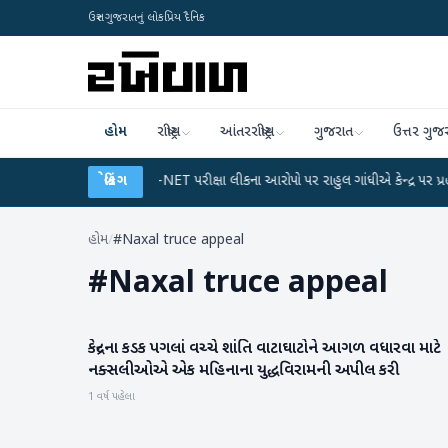
ઉત્તર ગુજરાતનું લોકપ્રિય દૈનિક
હોમ
રાષ્ટ્રીય
આંતરરાષ્ટ્રીય
ગુજરાત
ઉત્તર ગુજ
 પ્લાન
●
UGC-NET પરીક્ષા લીકના આરોપો પર રાહુલ ગાંધીએ કેન્દ્ર પર પ્રહાર કર્યા
બ્રેકિંગ
હોમ
/
#Naxal truce appeal
#
Naxal truce appeal
કેન્દ્રના કડક પગલાં વચ્ચે શાંતિ વાટાઘાટોને આગળ વધારવા માટે
રાષ્ટ્રીય
નક્સલીઓએ એક મહિનાના યુદ્ધવિરામની અપીલ કરી
1 વર્ષ પહેલા