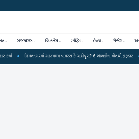
રાત
રાજકારણ
બિઝનેસ
સ્પોર્ટ્સ
હેલ્થ
ગેજેટ
અન
●
હિંમતનગરમાં રહસ્યમય વાયરસ કે ચાંદીપુરા? 6 બાળકોના મોતથી ફફડાટ
●
હવામાન