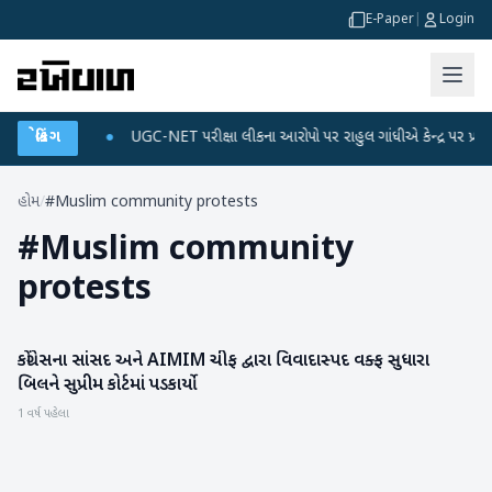
E-Paper
|
Login
 ડેટા પ્લાન
બ્રેકિંગ
●
UGC-NET પરીક્ષા લીકના આરોપો પર રાહુલ ગાંધીએ કેન્દ્ર પર પ્રહાર કર્
હોમ
/
#Muslim community protests
#
Muslim community
protests
કોંગ્રેસના સાંસદ અને AIMIM ચીફ દ્વારા વિવાદાસ્પદ વક્ફ સુધારા
રાષ્ટ્રીય
બિલને સુપ્રીમ કોર્ટમાં પડકાર્યો
1 વર્ષ પહેલા