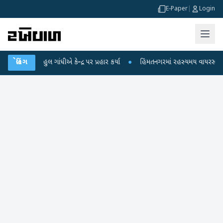
E-Paper
|
Login
 પર રાહુલ ગાંધીએ કેન્દ્ર પર પ્રહાર કર્યા
બ્રેકિંગ
●
હિંમતનગરમાં રહસ્યમય વાયરસ કે ચાંદ