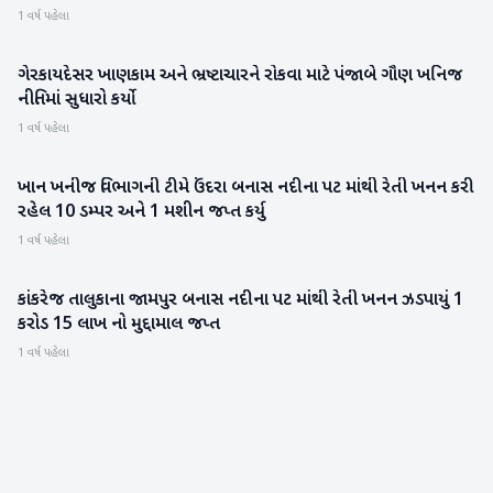
1 વર્ષ પહેલા
ગેરકાયદેસર ખાણકામ અને ભ્રષ્ટાચારને રોકવા માટે પંજાબે ગૌણ ખનિજ
રાષ્ટ્રીય
નીતિમાં સુધારો કર્યો
1 વર્ષ પહેલા
ખાન ખનીજ વિભાગની ટીમે ઉંદરા બનાસ નદીના પટ માંથી રેતી ખનન કરી
બનાસકાંઠા
રહેલ 10 ડમ્પર અને 1 મશીન જપ્ત કર્યુ
1 વર્ષ પહેલા
કાંકરેજ તાલુકાના જામપુર બનાસ નદીના પટ માંથી રેતી ખનન ઝડપાયું 1
બનાસકાંઠા
કરોડ 15 લાખ નો મુદ્દામાલ જપ્ત
1 વર્ષ પહેલા