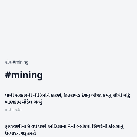
હોમ
/
#mining
#
mining
ધામી સરકારની નીતિઓને કારણે, ઉત્તરાખંડ દેશનું બીજા ક્રમનું સૌથી મોટું
રાષ્ટ્રીય
ખાણકામ મોડેલ બન્યું
8 મહિના પહેલા
ફાળવણીના 9 વર્ષ પછી ઓડિશાના નૈની બ્લોકમાં સિંગરેની કોલસાનું
બિઝનેસ
ઉત્પાદન શરૂ કરશે