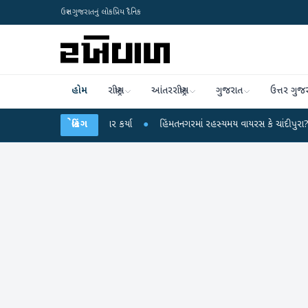
ઉત્તર ગુજરાતનું લોકપ્રિય દૈનિક
હોમ
રાષ્ટ્રીય
આંતરરાષ્ટ્રીય
ગુજરાત
ઉત્તર ગુજ
ન્દ્ર પર પ્રહાર કર્યા
બ્રેકિંગ
●
હિંમતનગરમાં રહસ્યમય વાયરસ કે ચાંદીપુરા? 6 બાળકોના મ