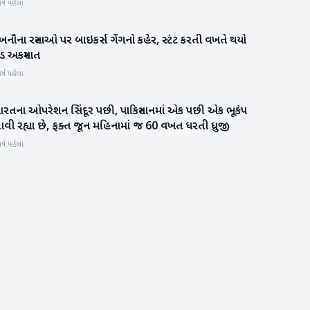
ર્ષ પહેલા
નૌના રસ્તાઓ પર બાઇકર્સ ગેંગનો કહેર, સ્ટંટ કરતી વખતે થયો
રાષ્ટ્રીય
ડ અકસ્માત
ર્ષ પહેલા
ારતના ઓપરેશન સિંદૂર પછી, પાકિસ્તાનમાં એક પછી એક ભૂકંપ
રાષ્ટ્રીય
ી રહ્યા છે, ફક્ત જૂન મહિનામાં જ 60 વખત ધરતી ધ્રુજી
ર્ષ પહેલા