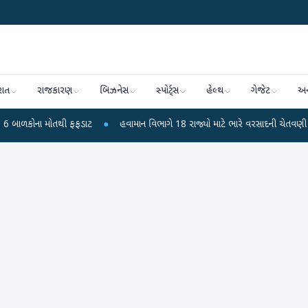
રાત
રાજકારણ
બિઝનેસ
સ્પોર્ટ્સ
હેલ્થ
ગેજેટ
અન
ોતથી ફફડાટ
●
હવામાન વિભાગે 18 રાજ્યો માટે ભારે વરસાદની ચેતવણી જારી કરી
●