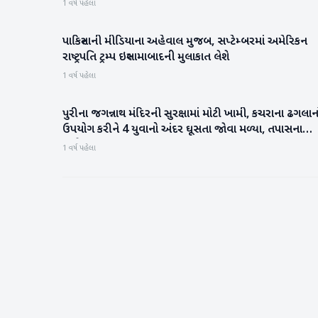
1 વર્ષ પહેલા
પાકિસ્તાની મીડિયાના અહેવાલ મુજબ, સપ્ટેમ્બરમાં અમેરિકન
આંતરરાષ્ટ્રીય
રાષ્ટ્રપતિ ટ્રમ્પ ઇસ્લામાબાદની મુલાકાત લેશે
1 વર્ષ પહેલા
પુરીના જગન્નાથ મંદિરની સુરક્ષામાં મોટી ખામી, કચરાના ઢગલાન
રાષ્ટ્રીય
ઉપયોગ કરીને 4 યુવાનો અંદર ઘૂસતા જોવા મળ્યા, તપાસના
આદેશ
1 વર્ષ પહેલા