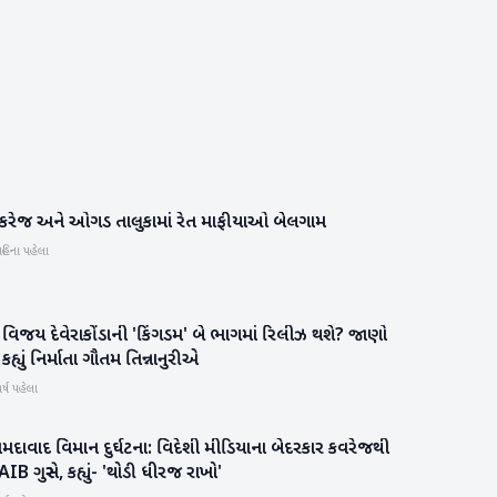
ાંકરેજ અને ઓગડ તાલુકામાં રેત માફીયાઓ બેલગામ
બનાસકાંઠા
હિના પહેલા
ં વિજય દેવેરાકોંડાની 'કિંગડમ' બે ભાગમાં રિલીઝ થશે? જાણો
મનોરંજન
ં કહ્યું નિર્માતા ગૌતમ તિન્નાનુરીએ
ર્ષ પહેલા
દાવાદ વિમાન દુર્ઘટના: વિદેશી મીડિયાના બેદરકાર કવરેજથી
રાષ્ટ્રીય
IB ગુસ્સે, કહ્યું- 'થોડી ધીરજ રાખો'