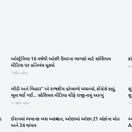
ઓસ્ટ્રેલિયા 16 વર્ષથી ઓછી ઉંમરના બાળકો માટે સોશિયલ
ક
આંતરરાષ્ટ્રીય
મીડિયા પર પ્રતિબંધ મૂક્યો
8 મ
7 મહિના પહેલા
બીડી અને બિહાર" એ રાજકીય હોબાળો મચાવ્યો, કોંગ્રેસે કહ્યું,
શુ
રાષ્ટ્રીય
ભૂલ થઈ ગઈ... સોશિયલ મીડિયા ચીફે રાજીનામું આપ્યું
શુ
11 મહિના પહેલા
1 વ
ા
ઈરાનમાં ભયાનક બસ અકસ્માત, ઓછામાં ઓછા 21 લોકોના મોત
અમ
આંતરરાષ્ટ્રીય
અને 34 ઘાયલ
AA