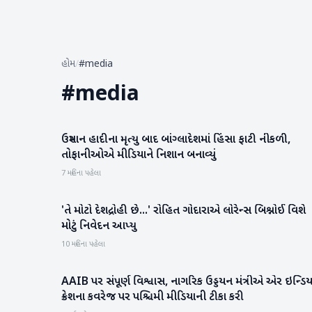
હોમ
/
#media
#
media
ઉસ્માન હાદીના મૃત્યુ બાદ બાંગ્લાદેશમાં હિંસા ફાટી નીકળી,
રાષ્ટ્રીય
તોફાનીઓએ મીડિયાને નિશાન બનાવ્યું
7 મહિના પહેલા
'તે મોટો દેશદ્રોહી છે...' રોહિત ગોદારાએ લોરેન્સ બિશ્નોઈ વિશે
રાષ્ટ્રીય
મોટું નિવેદન આપ્યુ
10 મહિના પહેલા
AAIB પર સંપૂર્ણ વિશ્વાસ, નાગરિક ઉડ્ડયન મંત્રીએ એર ઇન્ડિય
રાષ્ટ્રીય
ક્રેશના કવરેજ પર પશ્ચિમી મીડિયાની ટીકા કરી