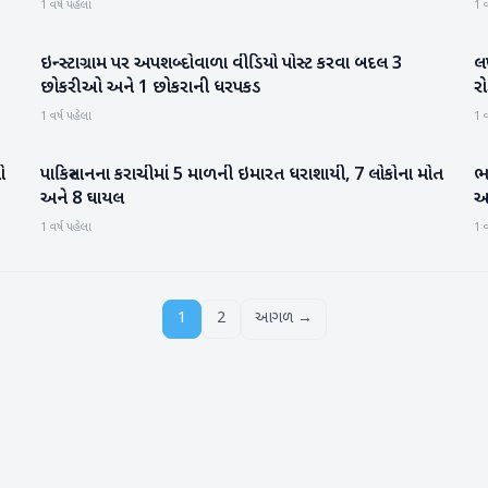
1 વર્ષ પહેલા
1 વ
ઇન્સ્ટાગ્રામ પર અપશબ્દોવાળા વીડિયો પોસ્ટ કરવા બદલ 3
લખ
રાષ્ટ્રીય
છોકરીઓ અને 1 છોકરાની ધરપકડ
રો
1 વર્ષ પહેલા
1 વ
ો
પાકિસ્તાનના કરાચીમાં 5 માળની ઇમારત ધરાશાયી, 7 લોકોના મોત
ભ
આંતરરાષ્ટ્રીય
અને 8 ઘાયલ
આવ
1 વર્ષ પહેલા
1 વ
1
2
આગળ →