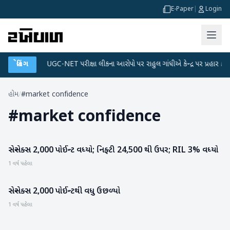
E-Paper
|
Login
ા પ્લાન
બ્રેકિંગ
●
UGC-NET પરીક્ષા લીકના આરોપો પર રાહુલ ગાંધીએ કેન્દ્ર પર પ્રહાર કર્યા
હોમ
/
#market confidence
#
market confidence
સેન્સેક્સ 2,000 પોઈન્ટ વધ્યો; નિફ્ટી 24,500 થી ઉપર; RIL 3% વધ્યો
બિઝનેસ
1 વર્ષ પહેલા
સેન્સેક્સ 2,000 પોઈન્ટથી વધુ ઉછળ્યો
બિઝનેસ
1 વર્ષ પહેલા