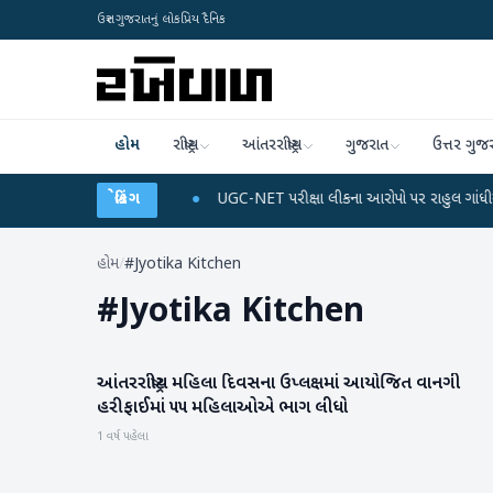
ઉત્તર ગુજરાતનું લોકપ્રિય દૈનિક
હોમ
રાષ્ટ્રીય
આંતરરાષ્ટ્રીય
ગુજરાત
ઉત્તર ગુજ
ાર્જ અને ડેટા પ્લાન
બ્રેકિંગ
●
UGC-NET પરીક્ષા લીકના આરોપો પર રાહુલ ગાંધીએ કેન્દ્ર પર પ્
હોમ
/
#Jyotika Kitchen
#
Jyotika Kitchen
આંતરરાષ્ટ્રીય મહિલા દિવસના ઉપ્લક્ષમાં આયોજિત વાનગી
પાટણ
હરીફાઈમાં ૫૫ મહિલાઓએ ભાગ લીધો
1 વર્ષ પહેલા