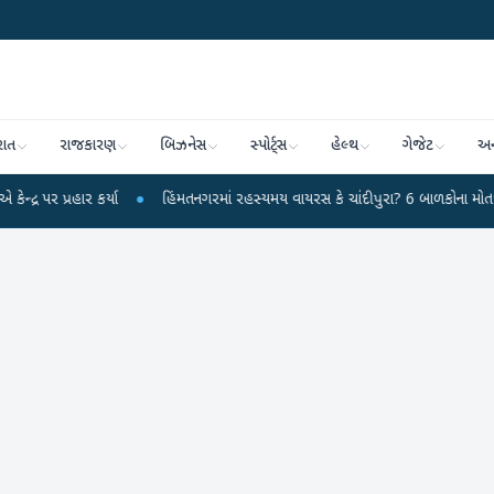
રાત
રાજકારણ
બિઝનેસ
સ્પોર્ટ્સ
હેલ્થ
ગેજેટ
અન
રહાર કર્યા
●
હિંમતનગરમાં રહસ્યમય વાયરસ કે ચાંદીપુરા? 6 બાળકોના મોતથી ફફડાટ