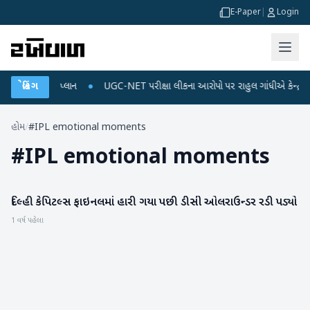
E-Paper
|
Login
ર્જ અને ડેટા પ્લાન
બ્રેકિંગ
●
UGC-NET પરીક્ષા લીકના આરોપો પર રાહુલ ગાંધીએ કેન્દ્ર પર પ્રહ
હોમ
/
#IPL emotional moments
#
IPL emotional moments
દિલ્હી કેપિટલ્સ ફાઇનલમાં હારી ગયા પછી ડીસી ઓલરાઉન્ડર રડી પડ્યો
રમતગમત
1 વર્ષ પહેલા