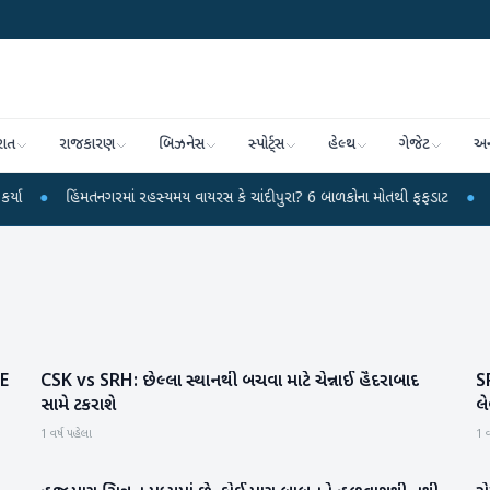
રાત
રાજકારણ
બિઝનેસ
સ્પોર્ટ્સ
હેલ્થ
ગેજેટ
અન
હિંમતનગરમાં રહસ્યમય વાયરસ કે ચાંદીપુરા? 6 બાળકોના મોતથી ફફડાટ
●
હવામાન વિભ
AE
CSK vs SRH: છેલ્લા સ્થાનથી બચવા માટે ચેન્નાઈ હૈદરાબાદ
SR
રમતગમત
સામે ટકરાશે
લે
1 વર્ષ પહેલા
1 વ