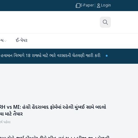
E-Paper
|
Login
્ય
ઈ-પેપર
ાગે 18 રાજ્યો માટે ભારે વરસાદની ચેતવણી જારી કરી
●
સિદ્ધપુરથી બોમ્બ બનાવવાની
H vs MI: હંગ્રી હૈદરાબાદ ફોર્મમાં રહેલી મુંબઈ સામે બદલો
રમતગમત
વા માટે તૈયાર
ર્ષ પહેલા