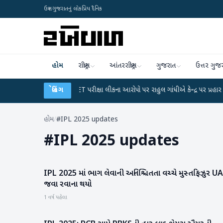
ઉત્તર ગુજરાતનું લોકપ્રિય દૈનિક
હોમ
રાષ્ટ્રીય
આંતરરાષ્ટ્રીય
ગુજરાત
ઉત્તર ગુજ
લાન
●
UGC-NET પરીક્ષા લીકના આરોપો પર રાહુલ ગાંધીએ કેન્દ્ર પર પ્રહાર કર્યા
બ્રેકિંગ
●
હોમ
/
#IPL 2025 updates
#
IPL 2025 updates
IPL 2025 માં ભાગ લેવાની અનિશ્ચિતતા વચ્ચે મુસ્તફિઝુર U
રમતગમત
જવા રવાના થયો
1 વર્ષ પહેલા