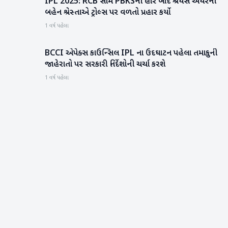
IPL 2025: RCB સામે PBKSની હાર બાદ શ્રેયસ ઐયરની
રમતગમત
બહેન શ્રેસ્તાએ ટ્રોલ્સ પર વળતો પ્રહાર કર્યો
1 વર્ષ પહેલા
BCCI એપેક્સ કાઉન્સિલ IPL ના ઉદઘાટન પહેલા તમાકુની
રમતગમત
જાહેરાતો પર સરકારી નિર્દેશોની ચર્ચા કરશે
1 વર્ષ પહેલા