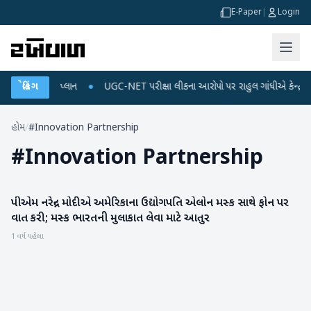
E-Paper
|
Login
ર્જ અને ડેટા પ્લાન
બ્રેકિંગ
●
UGC-NET પરીક્ષા લીકના આરોપો પર રાહુલ ગાંધીએ કેન્દ્ર પર પ્રહ
હોમ
/
#Innovation Partnership
#
Innovation Partnership
પીએમ નરેન્દ્ર મોદીએ અમેરિકાના ઉદ્યોગપતિ એલોન મસ્ક સાથે ફોન પર
રાષ્ટ્રીય
વાત કરી; મસ્ક ભારતની મુલાકાત લેવા માટે આતુર
1 વર્ષ પહેલા