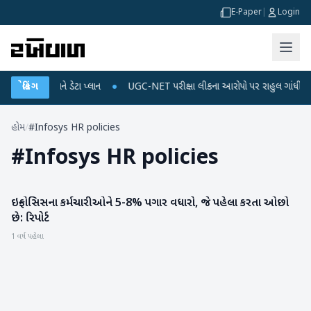
E-Paper
|
Login
લ રિચાર્જ અને ડેટા પ્લાન
બ્રેકિંગ
●
UGC-NET પરીક્ષા લીકના આરોપો પર રાહુલ ગાંધીએ કેન્દ્ર 
હોમ
/
#Infosys HR policies
#
Infosys HR policies
ઇન્ફોસિસના કર્મચારીઓને 5-8% પગાર વધારો, જે પહેલા કરતા ઓછો
બિઝનેસ
છે: રિપોર્ટ
1 વર્ષ પહેલા