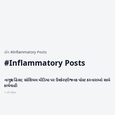
હોમ
/
#Inflammatory Posts
#
Inflammatory Posts
નાગપુર હિંસા; સોશિયલ મીડિયા પર ઉશ્કેરણીજનક પોસ્ટ કરનારાઓ સામે
રાષ્ટ્રીય
કાર્યવાહી
1 વર્ષ પહેલા