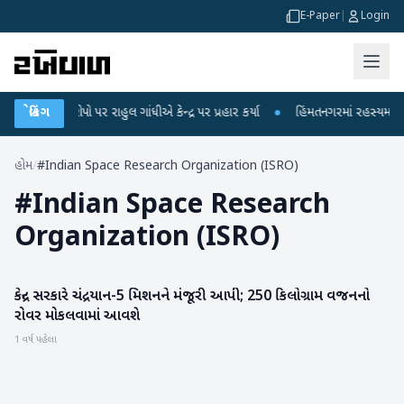
E-Paper
|
Login
લીકના આરોપો પર રાહુલ ગાંધીએ કેન્દ્ર પર પ્રહાર કર્યા
બ્રેકિંગ
●
હિંમતનગરમાં રહસ્યમય વાયર
હોમ
/
#Indian Space Research Organization (ISRO)
#
Indian Space Research
Organization (ISRO)
કેન્દ્ર સરકારે ચંદ્રયાન-5 મિશનને મંજૂરી આપી; 250 કિલોગ્રામ વજનનો
રાષ્ટ્રીય
રોવર મોકલવામાં આવશે
1 વર્ષ પહેલા