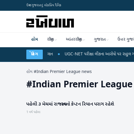
ઉત્તર ગુજરાતનું લોકપ્રિય દૈનિક
હોમ
રાષ્ટ્રીય
આંતરરાષ્ટ્રીય
ગુજરાત
ઉત્તર ગુજ
 રિચાર્જ અને ડેટા પ્લાન
બ્રેકિંગ
●
UGC-NET પરીક્ષા લીકના આરોપો પર રાહુલ ગાંધીએ કેન્દ્ર પ
હોમ
/
#Indian Premier League news
#
Indian Premier League
પહેલી ૩ મેચમાં રાજસ્થાનનો કેપ્ટન રિયાન પરાગ રહેશે
રમતગમત
1 વર્ષ પહેલા