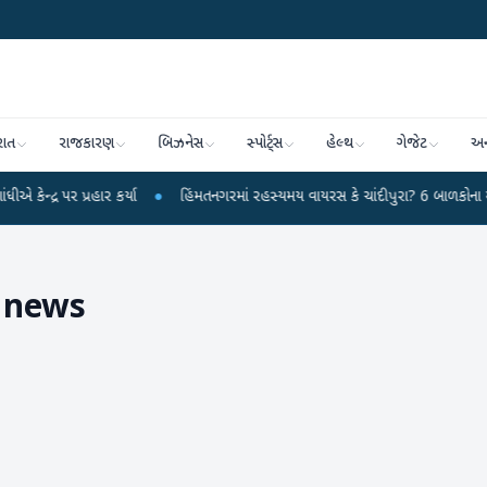
રાત
રાજકારણ
બિઝનેસ
સ્પોર્ટ્સ
હેલ્થ
ગેજેટ
અન
ર પ્રહાર કર્યા
●
હિંમતનગરમાં રહસ્યમય વાયરસ કે ચાંદીપુરા? 6 બાળકોના મોતથી ફફ
 news