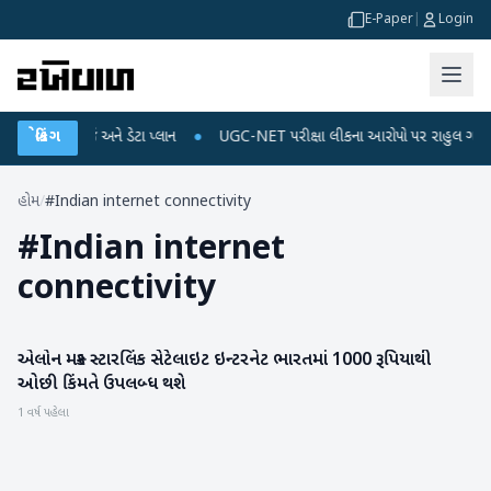
E-Paper
|
Login
બાઈલ રિચાર્જ અને ડેટા પ્લાન
બ્રેકિંગ
●
UGC-NET પરીક્ષા લીકના આરોપો પર રાહુલ ગાંધીએ કેન્દ
હોમ
/
#Indian internet connectivity
#
Indian internet
connectivity
એલોન મસ્ક સ્ટારલિંક સેટેલાઇટ ઇન્ટરનેટ ભારતમાં 1000 રૂપિયાથી
બિઝનેસ
ઓછી કિંમતે ઉપલબ્ધ થશે
1 વર્ષ પહેલા