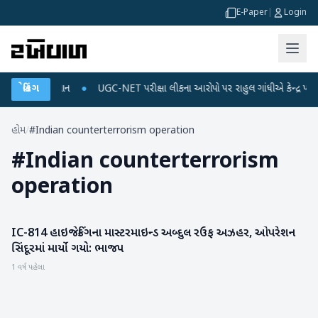
E-Paper
|
Login
જ અને ડેટા પ્લાન
બ્રેકિંગ
●
UGC-NET પરીક્ષા લીકના આરોપો પર રાહુલ ગાંધીએ કેન્દ્ર પર પ્રહાર
હોમ
/
#Indian counterterrorism operation
#
Indian counterterrorism
operation
IC-814 હાઇજેકિંગના માસ્ટરમાઇન્ડ અબ્દુલ રઉફ અઝહર, ઓપરેશન
રાષ્ટ્રીય
સિંદૂરમાં માર્યો ગયો: ભાજપ
1 વર્ષ પહેલા