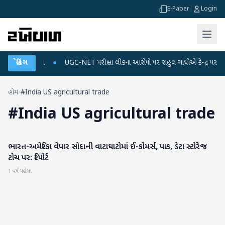
E-Paper
|
Login
અને ડેટા પ્લાન
બ્રેકિંગ
●
UGC-NET પરીક્ષા લીકના આરોપો પર રાહુલ ગાંધીએ કેન્દ્ર પર પ્રહાર ક
હોમ
/
#India US agricultural trade
#
India US agricultural trade
ભારત-અમેરિકા વેપાર સોદાની વાટાઘાટોમાં ઈ-કોમર્સ, પાક, ડેટા સ્ટોરેજ
બિઝનેસ
ટોચ પર: રિપોર્ટ
1 વર્ષ પહેલા