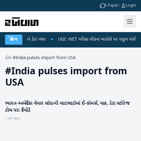
E-Paper
|
Login
લ રિચાર્જ અને ડેટા પ્લાન
બ્રેકિંગ
●
UGC-NET પરીક્ષા લીકના આરોપો પર રાહુલ ગાંધીએ કેન્દ્ર 
હોમ
/
#India pulses import from USA
#
India pulses import from
USA
ભારત-અમેરિકા વેપાર સોદાની વાટાઘાટોમાં ઈ-કોમર્સ, પાક, ડેટા સ્ટોરેજ
બિઝનેસ
ટોચ પર: રિપોર્ટ
1 વર્ષ પહેલા