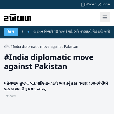
E-Paper
|
Login
ા મોતથી ફફડાટ
બ્રેકિંગ
●
હવામાન વિભાગે 18 રાજ્યો માટે ભારે વરસાદની ચેતવણી જારી કરી
હોમ
/
#India diplomatic move against Pakistan
#
India diplomatic move
against Pakistan
પહેલગામ હુમલા બાદ પાકિસ્તાન પ્રત્યે ભારતનું કડક વલણ: પ્રધાનમંત્રીએ
રાષ્ટ્રીય
કડક કાર્યવાહીનું વચન આપ્યું
1 વર્ષ પહેલા