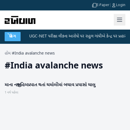
E-Paper
|
Login
ટા પ્લાન
બ્રેકિંગ
●
UGC-NET પરીક્ષા લીકના આરોપો પર રાહુલ ગાંધીએ કેન્દ્ર પર પ્રહાર કર્યા
હોમ
/
#India avalanche news
#
India avalanche news
માના નજીક હિમપ્રપાત થતાં ચમોલીમાં બચાવ પ્રયાસો ચાલુ
રાષ્ટ્રીય
1 વર્ષ પહેલા