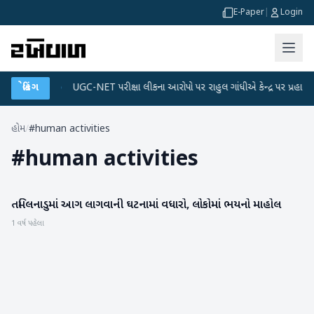
E-Paper
|
Login
ડેટા પ્લાન
બ્રેકિંગ
●
UGC-NET પરીક્ષા લીકના આરોપો પર રાહુલ ગાંધીએ કેન્દ્ર પર પ્રહાર કર્ય
હોમ
/
#human activities
#
human activities
તમિલનાડુમાં આગ લાગવાની ઘટનામાં વધારો, લોકોમાં ભયનો માહોલ
રાષ્ટ્રીય
1 વર્ષ પહેલા