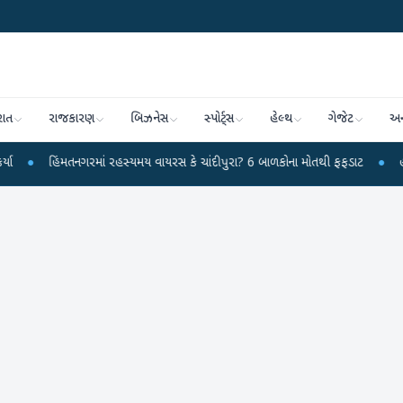
રાત
રાજકારણ
બિઝનેસ
સ્પોર્ટ્સ
હેલ્થ
ગેજેટ
અન
તનગરમાં રહસ્યમય વાયરસ કે ચાંદીપુરા? 6 બાળકોના મોતથી ફફડાટ
●
હવામાન વિભાગે 