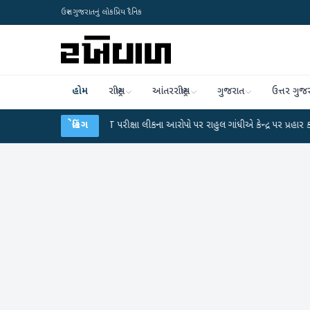
ઉત્તર ગુજરાતનું લોકપ્રિય દૈનિક
હોમ
રાષ્ટ્રીય
આંતરરાષ્ટ્રીય
ગુજરાત
ઉત્તર ગુજ
●
UGC-NET પરીક્ષા લીકના આરોપો પર રાહુલ ગાંધીએ કેન્દ્ર પર પ્રહાર કર્યા
બ્રેકિંગ
●
હિંમ