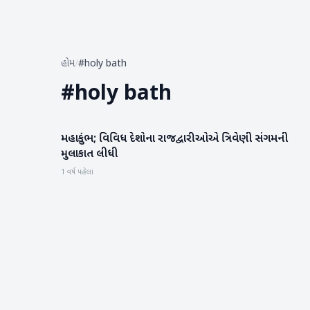
હોમ
/
#holy bath
#
holy bath
મહાકુંભ; વિવિધ દેશોના રાજદ્વારીઓએ ત્રિવેણી સંગમની
મહાકુંભ
મુલાકાત લીધી
1 વર્ષ પહેલા