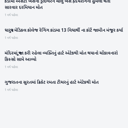
કડીમાં એસટી બસના ડ્રાઈવરને ચાલુ બસે હૃદયરોગનો હુમલો થતાં
મહેસાણા
સારવાર દરમિયાન મોત
1 વર્ષ પહેલા
ધારપુર મેડિકલ કોલેજ રેગિંગ કાંડમા 13 વિધાર્થી ના કોર્ટે જામીન મંજૂર કર્યા
પાટણ
1 વર્ષ પહેલા
મંદિરમાં પૂજા કરી રહેલા વ્યક્તિનું હાર્ટ એટેકથી મોત થયાનો ચોંકાવનારો
ગુજરાત
કિસ્સો સામે આવ્યો
1 વર્ષ પહેલા
ગુજરાતના સુરતમાં ક્રિકેટ રમતા ટીચરનું હાર્ટ એટેકથી મોત
ગુજરાત
1 વર્ષ પહેલા