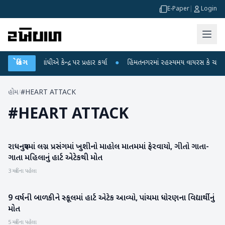
E-Paper
|
Login
ાહુલ ગાંધીએ કેન્દ્ર પર પ્રહાર કર્યા
બ્રેકિંગ
●
હિંમતનગરમાં રહસ્યમય વાયરસ કે ચાંદીપુરા
હોમ
/
#HEART ATTACK
#
HEART ATTACK
રાધનપુરમાં લગ્ન પ્રસંગમાં ખુશીનો માહોલ માતમમાં ફેરવાયો, ગીતો ગાતા-
પાટણ
ગાતા મહિલાનું હાર્ટ એટેકથી મોત
3 મહિના પહેલા
9 વર્ષની બાળકીને સ્કૂલમાં હાર્ટ એટેક આવ્યો, પાંચમા ધોરણના વિદ્યાર્થીનું
રાષ્ટ્રીય
મોત
5 મહિના પહેલા