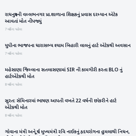
રાધનપુરની વલ્લભનગર પ્રા.શાળાના શિક્ષકનું પ્રવાસ દરમ્યાન એટેક
પાટણ
આવતાં મોત નીપજ્યું
7 મહિના પહેલા
યુપીના ભાજપના ધારાસભ્ય શ્યામ બિહારી લાલનું હાર્ટ એટેકથી અવસાન
રાષ્ટ્રીય
7 મહિના પહેલા
મહેસાણા જિલ્લાના સતલાસણામાં SIR ની કામગીરી કરતા BLO નું
મહેસાણા
હાર્ટએટેકથી મોત
8 મહિના પહેલા
સુરત: સેમિનારમાં ભાષણ આપતી વખતે 22 વર્ષની છોકરીને હાર્ટ
ગુજરાત
એટેકથી મોત
8 મહિના પહેલા
ગોવાના મંત્રી અને પૂર્વ મુખ્યમંત્રી રવિ નાઈકનું હૃદયરોગના હુમલાથી નિધન,
રાષ્ટ્રીય