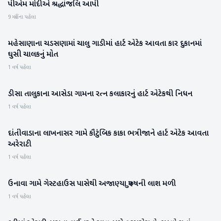
પીએમ મોદીએ શ્રદ્ધાંજલિ આપી
9 મહિના પહેલા
મહેસાણાના ચડસણામાં ચાલુ ગાડીમાં હાર્ટ એટેક આવતા કાર દુકાનમાં
મહેસાણા
ઘુસી ચાલકનું મોત
1 વર્ષ પહેલા
ડીસા તાલુકાના આસેડા ગામના રત્ન કલાકારનું હાર્ટ એટેકથી નિધન
બનાસકાંઠા
1 વર્ષ પહેલા
દાંતીવાડાના લાખનાસર ગામે કૌટુંબિક કાકા ભત્રીજાને હાર્ટ એટેક આવતા
બનાસકાંઠા
અરેરાટી
1 વર્ષ પહેલા
ઉનાવા ગામે ગેસ્ટહાઉસ પાસેથી અજાણ્યા પુરુષની લાશ મળી
મહેસાણા
1 વર્ષ પહેલા