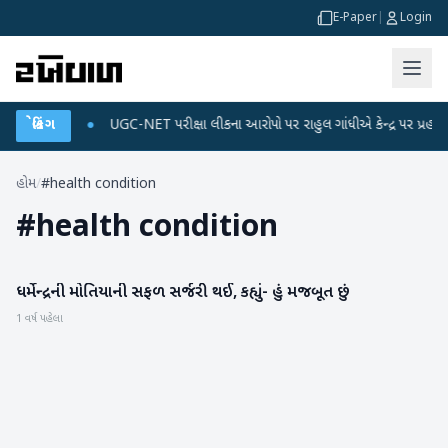
E-Paper
|
Login
ડેટા પ્લાન
બ્રેકિંગ
●
UGC-NET પરીક્ષા લીકના આરોપો પર રાહુલ ગાંધીએ કેન્દ્ર પર પ્રહાર કર્યા
હોમ
/
#health condition
#
health condition
ધર્મેન્દ્રની મોતિયાની સફળ સર્જરી થઈ, કહ્યું- હું મજબૂત છું
મનોરંજન
1 વર્ષ પહેલા