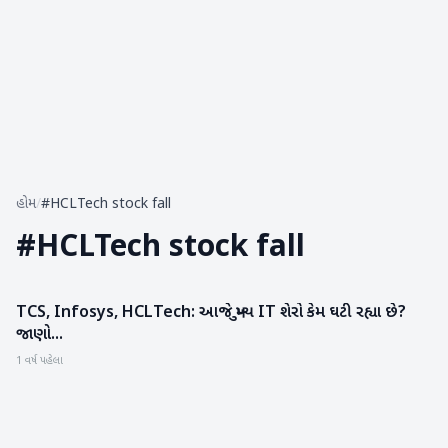
હોમ
/
#HCLTech stock fall
#
HCLTech stock fall
TCS, Infosys, HCLTech: આજે મુખ્ય IT શેરો કેમ ઘટી રહ્યા છે?
બિઝનેસ
જાણો...
1 વર્ષ પહેલા