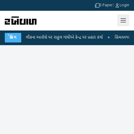
E-Paper
|
Login
 પરીક્ષા લીકના આરોપો પર રાહુલ ગાંધીએ કેન્દ્ર પર પ્રહાર કર્યા
બ્રેકિંગ
●
હિંમતનગરમાં રહસ્