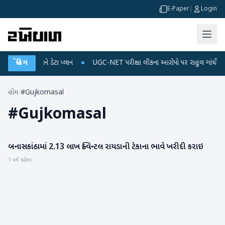
E-Paper
|
Login
લ રિચાર્જ અને ડેટા પ્લાન
બ્રેકિંગ
●
UGC-NET પરીક્ષા લીકના આરોપો પર રાહુલ ગાંધીએ કેન્દ્ર 
હોમ
/
#Gujkomasal
#
Gujkomasal
બનાસકાંઠામાં 2.13 લાખ ક્વિન્ટલ રાયડાની ટેકાના ભાવે ખરીદી કરાઇ
બનાસકાંઠા
1 વર્ષ પહેલા