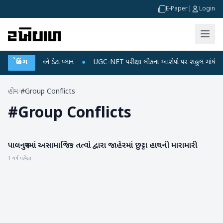
E-Paper
|
Login
ઈલ રિચાર્જ અને ડેટા પ્લાન
બ્રેકિંગ
●
UGC-NET પરીક્ષા લીકના આરોપો પર રાહુલ ગાંધીએ કેન્દ્ર 
હોમ
/
#Group Conflicts
#
Group Conflicts
પાલનપુરમાં અસામાજિક તત્વો દ્વારા જાહેરમાં છુટ્ટા હાથની મારામારી
બનાસકાંઠા
1 વર્ષ પહેલા