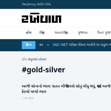
ઉત્તર ગુજરાતનું લોકપ્રિય દૈનિક
હોમ
રાષ્ટ્રીય
આંતરરાષ્ટ્રીય
ગુજરાત
ઉત્તર ગુજ
રિચાર્જ અને ડેટા પ્લાન
બ્રેકિંગ
●
UGC-NET પરીક્ષા લીકના આરોપો પર રાહુલ ગાંધીએ કેન્દ્ર પર 
હોમ
/
#gold-silver
#
gold-silver
આજે સોનાનો ભાવ: સતત બીજા દિવસે સોનું મોંઘુ થયું, જાણો આજે
બિઝનેસ
કેટલો વધ્યો ભાવ
1 વર્ષ પહેલા