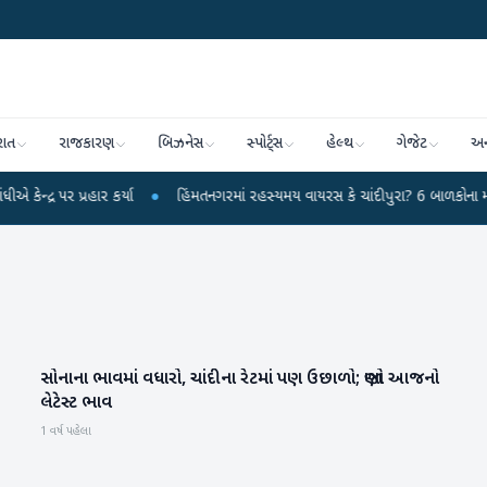
રાત
રાજકારણ
બિઝનેસ
સ્પોર્ટ્સ
હેલ્થ
ગેજેટ
અન
પ્રહાર કર્યા
●
હિંમતનગરમાં રહસ્યમય વાયરસ કે ચાંદીપુરા? 6 બાળકોના મોતથી ફફડા
સોનાના ભાવમાં વધારો, ચાંદીના રેટમાં પણ ઉછાળો; જાણો આજનો
બિઝનેસ
લેટેસ્ટ ભાવ
1 વર્ષ પહેલા