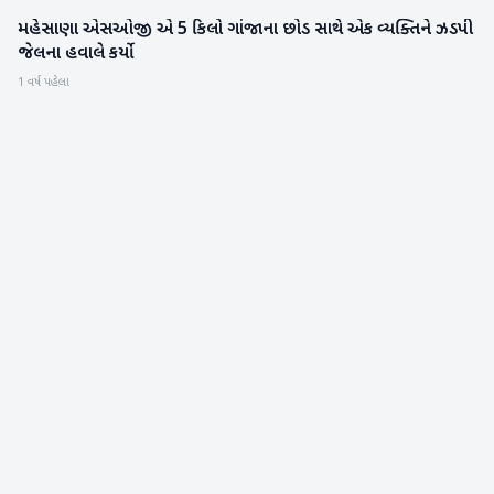
મહેસાણા એસઓજી એ 5 કિલો ગાંજાના છોડ સાથે એક વ્યક્તિને ઝડપી
મહેસાણા
જેલના હવાલે કર્યો
1 વર્ષ પહેલા