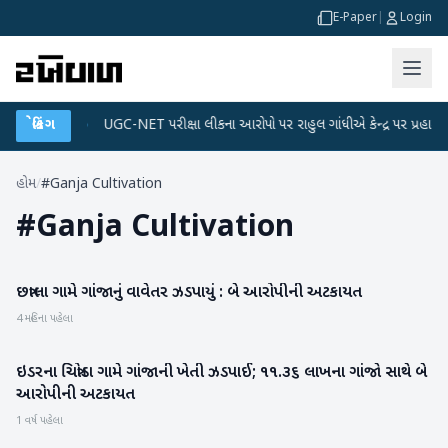
E-Paper
|
Login
ેટા પ્લાન
બ્રેકિંગ
●
UGC-NET પરીક્ષા લીકના આરોપો પર રાહુલ ગાંધીએ કેન્દ્ર પર પ્રહાર કર્યા
હોમ
/
#Ganja Cultivation
#
Ganja Cultivation
છત્રાલા ગામે ગાંજાનું વાવેતર ઝડપાયું : બે આરોપીની અટકાયત
બનાસકાંઠા
4 મહિના પહેલા
ઇડરના ચિત્રોડા ગામે ગાંજાની ખેતી ઝડપાઈ; ૧૧.૩૬ લાખના ગાંજો સાથે બે
સાબરકાંઠા
આરોપીની અટકાયત
1 વર્ષ પહેલા