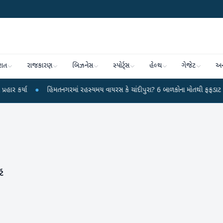
રાત
રાજકારણ
બિઝનેસ
સ્પોર્ટ્સ
હેલ્થ
ગેજેટ
અન
્યા
●
હિંમતનગરમાં રહસ્યમય વાયરસ કે ચાંદીપુરા? 6 બાળકોના મોતથી ફફડાટ
●
હ
્ટ