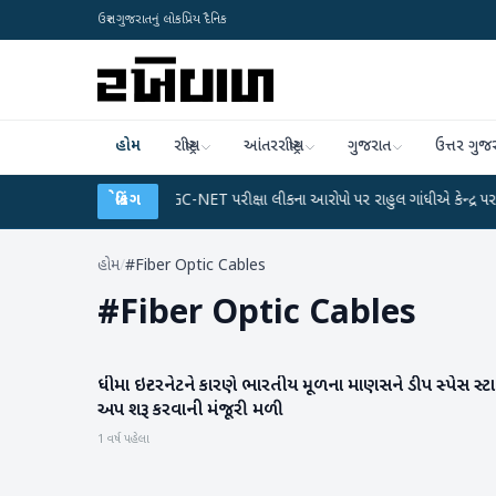
ઉત્તર ગુજરાતનું લોકપ્રિય દૈનિક
હોમ
રાષ્ટ્રીય
આંતરરાષ્ટ્રીય
ગુજરાત
ઉત્તર ગુજ
ે ડેટા પ્લાન
●
UGC-NET પરીક્ષા લીકના આરોપો પર રાહુલ ગાંધીએ કેન્દ્ર પર પ્રહાર કર
બ્રેકિંગ
હોમ
/
#Fiber Optic Cables
#
Fiber Optic Cables
ધીમા ઇન્ટરનેટને કારણે ભારતીય મૂળના માણસને ડીપ સ્પેસ સ્ટાર
આંતરરાષ્ટ્રીય
અપ શરૂ કરવાની મંજૂરી મળી
1 વર્ષ પહેલા