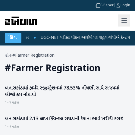
E-Paper
|
Login
 અને ડેટા પ્લાન
બ્રેકિંગ
●
UGC-NET પરીક્ષા લીકના આરોપો પર રાહુલ ગાંધીએ કેન્દ્ર પર પ્રહાર 
હોમ
/
#Farmer Registration
#
Farmer Registration
બનાસકાંઠામાં ફાર્મર રજીસ્ટ્રેશનમાં 78.53% નોંધણી સાથે રાજ્યમાં
બનાસકાંઠા
બીજો ક્રમ નોધાયો
1 વર્ષ પહેલા
બનાસકાંઠામાં 2.13 લાખ ક્વિન્ટલ રાયડાની ટેકાના ભાવે ખરીદી કરાઇ
બનાસકાંઠા
1 વર્ષ પહેલા