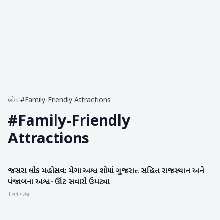
હોમ
/
#Family-Friendly Attractions
#
Family-Friendly
Attractions
જસરા લોક મહોત્સવ: મેગા અશ્વ શોમાં ગુજરાત સહિત રાજસ્થાન અને
બનાસકાંઠા
પંજાબના અશ્વ- ઊંટ સવારો ઉમટ્યા
1 વર્ષ પહેલા