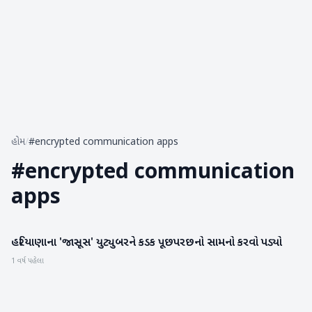
હોમ
/
#encrypted communication apps
#
encrypted communication
apps
હરિયાણાના 'જાસૂસ' યુટ્યુબરને કડક પૂછપરછનો સામનો કરવો પડ્યો
રાષ્ટ્રીય
1 વર્ષ પહેલા