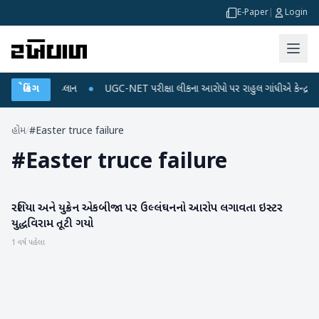
E-Paper
|
Login
ર્જ અને ડેટા પ્લાન
બ્રેકિંગ
●
UGC-NET પરીક્ષા લીકના આરોપો પર રાહુલ ગાંધીએ કેન્દ્ર પર પ્ર
હોમ
/
#Easter truce failure
#
Easter truce failure
રશિયા અને યુક્રેન એકબીજા પર ઉલ્લંઘનનો આરોપ લગાવતા ઇસ્ટર
આંતરરાષ્ટ્રીય
યુદ્ધવિરામ તૂટી ગયો
1 વર્ષ પહેલા