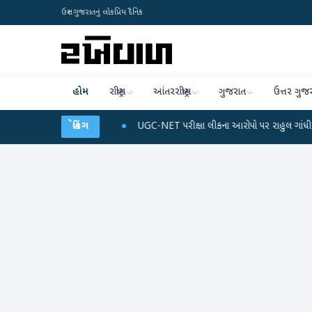
ઉત્તર ગુજરાતનું લોકપ્રિય દૈનિક
હોમ
રાષ્ટ્રીય
આંતરરાષ્ટ્રીય
ગુજરાત
ઉત્તર ગુજ
અને ડેટા પ્લાન
●
બ્રેકિંગ
UGC-NET પરીક્ષા લીકના આરોપો પર રાહુલ ગાંધીએ કેન્દ્ર પર પ્રહાર 