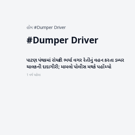
હોમ
/
#Dumper Driver
#
Dumper Driver
પાટણ પંથકમાં રોયલ્ટી ભર્યા વગર રેતીનું વહન કરતા ડમ્પર
પાટણ
ચાલકની દાદાગીરી; મામલો પોલીસ મથકે પહોંચ્યો
1 વર્ષ પહેલા