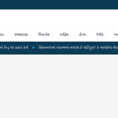
રાત
રાજકારણ
બિઝનેસ
સ્પોર્ટ્સ
હેલ્થ
ગેજેટ
અન
કર્યા
●
હિંમતનગરમાં રહસ્યમય વાયરસ કે ચાંદીપુરા? 6 બાળકોના મોતથી ફફડાટ
●