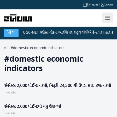
E-Paper
|
Login
 પ્લાન
બ્રેકિંગ
●
UGC-NET પરીક્ષા લીકના આરોપો પર રાહુલ ગાંધીએ કેન્દ્ર પર પ્રહાર કર્યા
હોમ
/
#domestic economic indicators
#
domestic economic
indicators
સેન્સેક્સ 2,000 પોઈન્ટ વધ્યો; નિફ્ટી 24,500 થી ઉપર; RIL 3% વધ્યો
બિઝનેસ
1 વર્ષ પહેલા
સેન્સેક્સ 2,000 પોઈન્ટથી વધુ ઉછળ્યો
બિઝનેસ
1 વર્ષ પહેલા