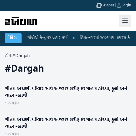
E-Paper
|
Login
પર રાહુલ ગાંધીએ કેન્દ્ર પર પ્રહાર કર્યા
બ્રેકિંગ
●
હિંમતનગરમાં રહસ્યમય વાયરસ કે ચાંદીપ
હોમ
/
#Dargah
#
Dargah
ગૌતમ અદાણી પરિવાર સાથે અજમેર શરીફ દરગાહ પહોંચ્યા, ફૂલો અને
રાષ્ટ્રીય
ચાદર ચઢાવી
1 વર્ષ પહેલા
ગૌતમ અદાણી પરિવાર સાથે અજમેર શરીફ દરગાહ પહોંચ્યા, ફૂલો અને
બિઝનેસ
ચાદર ચઢાવી
1 વર્ષ પહેલા