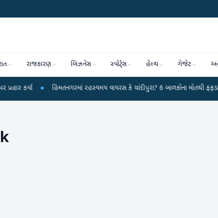
રાત
રાજકારણ
બિઝનેસ
સ્પોર્ટ્સ
હેલ્થ
ગેજેટ
અન
્યા
●
હિંમતનગરમાં રહસ્યમય વાયરસ કે ચાંદીપુરા? 6 બાળકોના મોતથી ફફડાટ
●
હ
nk