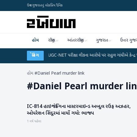
ઉત્તર ગુજરાતનું લોકપ્રિય દૈનિક
હોમ
રાષ્ટ્રીય
આંતરરાષ્ટ્રીય
ગુજરાત
ઉત્તર ગુજ
ે ડેટા પ્લાન
●
UGC-NET પરીક્ષા લીકના આરોપો પર રાહુલ ગાંધીએ કેન્દ્ર પર પ્રહાર કર
બ્રેકિંગ
હોમ
/
#Daniel Pearl murder link
#
Daniel Pearl murder li
IC-814 હાઇજેકિંગના માસ્ટરમાઇન્ડ અબ્દુલ રઉફ અઝહર,
રાષ્ટ્રીય
ઓપરેશન સિંદૂરમાં માર્યો ગયો: ભાજપ
1 વર્ષ પહેલા