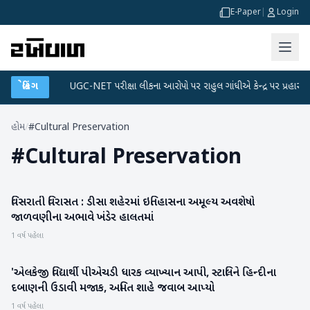
E-Paper
|
Login
ટા પ્લાન
બ્રેકિંગ
●
UGC-NET પરીક્ષા લીકના આરોપો પર રાહુલ ગાંધીએ કેન્દ્ર પર પ્રહાર કર્યા
હોમ
/
#Cultural Preservation
#
Cultural Preservation
વિસરાતી વિરાસત : ડીસા શહેરમાં ઇતિહાસના અમૂલ્ય અવશેષો
બનાસકાંઠા
જાળવણીના અભાવે ખંડેર હાલતમાં
1 વર્ષ પહેલા
'એલકેજી વિદ્યાર્થી પીએચડી ધારક વ્યાખ્યાન આપી, સ્ટાલિને હિન્દીના
રાષ્ટ્રીય
દબાણની ઉડાવી મજાક, અમિત શાહે જવાબ આપ્યો
1 વર્ષ પહેલા