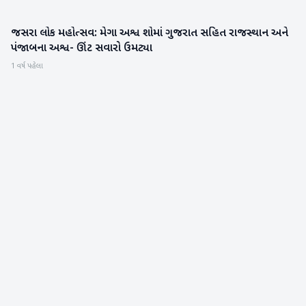
જસરા લોક મહોત્સવ: મેગા અશ્વ શોમાં ગુજરાત સહિત રાજસ્થાન અને
બનાસકાંઠા
પંજાબના અશ્વ- ઊંટ સવારો ઉમટ્યા
1 વર્ષ પહેલા