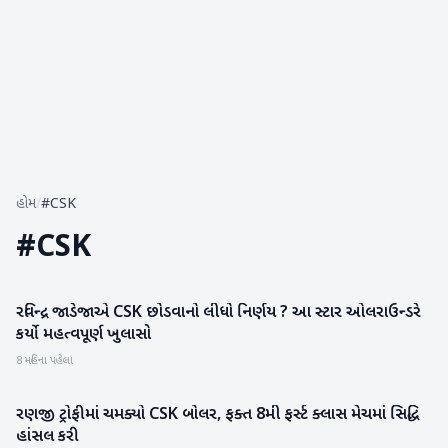
હોમ
/
#CSK
#
CSK
રવિન્દ્ર જાડેજાએ CSK છોડવાનો લીધો નિર્ણય ? આ સ્ટાર ઓલરાઉન્ડરે
રમતગમત
કર્યો મહત્વપૂર્ણ ખુલાસો
8 મહિના પહેલા
રણજી ટ્રોફીમાં ચમક્યો CSK બોલર, ફક્ત 8મી ફર્સ્ટ ક્લાસ મેચમાં સિદ્ધિ
રમતગમત
હાંસલ કરી