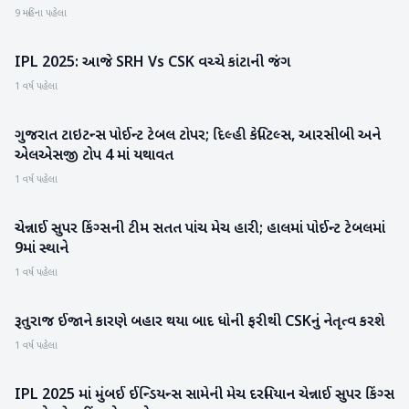
9 મહિના પહેલા
IPL 2025: આજે SRH Vs CSK વચ્ચે કાંટાની જંગ
રમતગમત
1 વર્ષ પહેલા
ગુજરાત ટાઇટન્સ પોઈન્ટ ટેબલ ટોપર; દિલ્હી કેપિટલ્સ, આરસીબી અને
IPL
એલએસજી ટોપ 4 માં યથાવત
1 વર્ષ પહેલા
ચેન્નાઈ સુપર કિંગ્સની ટીમ સતત પાંચ મેચ હારી; હાલમાં પોઈન્ટ ટેબલમાં
IPL
9માં સ્થાને
1 વર્ષ પહેલા
રૂતુરાજ ઈજાને કારણે બહાર થયા બાદ ધોની ફરીથી CSKનું નેતૃત્વ કરશે
રમતગમત
1 વર્ષ પહેલા
IPL 2025 માં મુંબઈ ઈન્ડિયન્સ સામેની મેચ દરમિયાન ચેન્નાઈ સુપર કિંગ્સ
રમતગમત