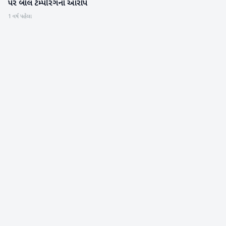
પર બોલ ટેમ્પરિંગનો આરોપ
1 વર્ષ પહેલા