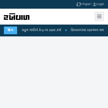
E-Paper
|
Login
પો પર રાહુલ ગાંધીએ કેન્દ્ર પર પ્રહાર કર્યા
બ્રેકિંગ
●
હિંમતનગરમાં રહસ્યમય વાયરસ કે ચાં