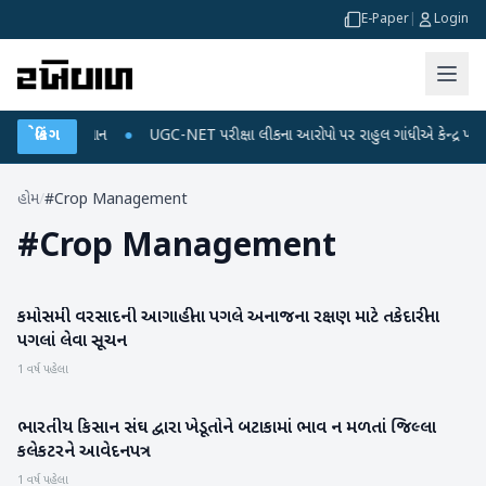
E-Paper
|
Login
જ અને ડેટા પ્લાન
બ્રેકિંગ
●
UGC-NET પરીક્ષા લીકના આરોપો પર રાહુલ ગાંધીએ કેન્દ્ર પર પ્રહાર
હોમ
/
#Crop Management
#
Crop Management
કમોસમી વરસાદની આગાહીના પગલે અનાજના રક્ષણ માટે તકેદારીના
બનાસકાંઠા
પગલાં લેવા સૂચન
1 વર્ષ પહેલા
ભારતીય કિસાન સંઘ દ્વારા ખેડૂતોને બટાકામાં ભાવ ન મળતાં જિલ્લા
બનાસકાંઠા
કલેકટરને આવેદનપત્ર
1 વર્ષ પહેલા