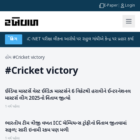
E-Paper
|
Login
લાન
●
બ્રેકિંગ
UGC-NET પરીક્ષા લીકના આરોપો પર રાહુલ ગાંધીએ કેન્દ્ર પર પ્રહાર કર્યા
●
હોમ
/
#Cricket victory
#
Cricket victory
ઈન્ડિયા માસ્ટર્સે વેસ્ટ ઈન્ડિઝ માસ્ટર્સને 6 વિકેટથી હરાવીને ઈન્ટરનેશનલ
રમતગમત
માસ્ટર્સ લીગ 2025નો ખિતાબ જીત્યો
1 વર્ષ પહેલા
ભારતીય ટીમ ત્રીજી વખત ICC ચેમ્પિયન્સ ટ્રોફીનો ખિતાબ જીતવામાં
રમતગમત
સફળ; સારી ઇનામી રકમ પણ મળી
1 વર્ષ પહેલા