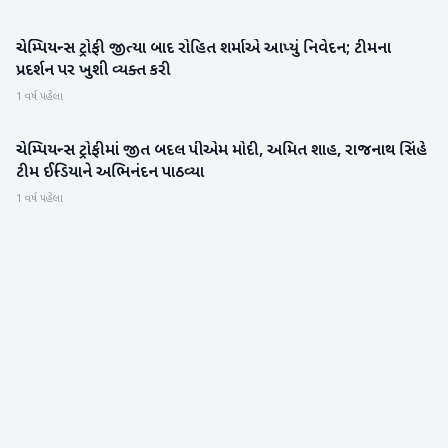
ચેમ્પિયન્સ ટ્રોફી જીત્યા બાદ રોહિત શર્માએ આપ્યું નિવેદન; ટીમના
રમતગમત
પ્રદર્શન પર ખુશી વ્યક્ત કરી
1 વર્ષ પહેલા
ચેમ્પિયન્સ ટ્રોફીમાં જીત બદલ પીએમ મોદી, અમિત શાહ, રાજનાથ સિંહે
રાષ્ટ્રીય
ટીમ ઈન્ડિયાને અભિનંદન પાઠવ્યા
1 વર્ષ પહેલા