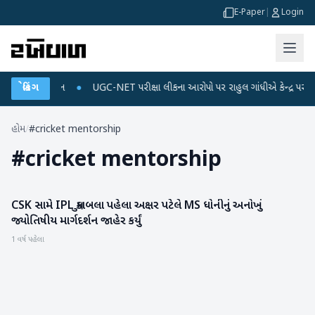
E-Paper
|
Login
અને ડેટા પ્લાન
બ્રેકિંગ
●
UGC-NET પરીક્ષા લીકના આરોપો પર રાહુલ ગાંધીએ કેન્દ્ર પર પ્રહાર 
હોમ
/
#cricket mentorship
#
cricket mentorship
CSK સામે IPL મુકાબલા પહેલા અક્ષર પટેલે MS ધોનીનું અનોખું
IPL
જ્યોતિષીય માર્ગદર્શન જાહેર કર્યું
1 વર્ષ પહેલા