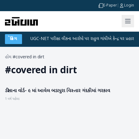
E-Paper
|
Login
ટા પ્લાન
બ્રેકિંગ
●
UGC-NET પરીક્ષા લીકના આરોપો પર રાહુલ ગાંધીએ કેન્દ્ર પર પ્રહાર કર્યા
હોમ
/
#covered in dirt
#
covered in dirt
ડીસાના વોર્ડ- ૯ માં આવેલ બડાપુરા વિસ્તાર ગંદકીમાં ગરકાવ
બનાસકાંઠા
1 વર્ષ પહેલા