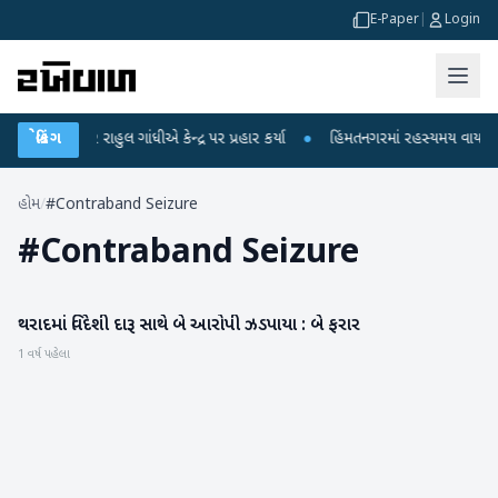
E-Paper
|
Login
રોપો પર રાહુલ ગાંધીએ કેન્દ્ર પર પ્રહાર કર્યા
બ્રેકિંગ
●
હિંમતનગરમાં રહસ્યમય વાયરસ કે ચ
હોમ
/
#Contraband Seizure
#
Contraband Seizure
થરાદમાં વિદેશી દારૂ સાથે બે આરોપી ઝડપાયા : બે ફરાર
બનાસકાંઠા
1 વર્ષ પહેલા