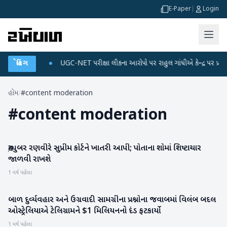
E-Paper
|
Login
ે ડેટા પ્લાન
બ્રેકિંગ
●
UGC-NET પરીક્ષા લીકના આરોપો પર રાહુલ ગાંધીએ કેન્દ્ર પર પ્રહાર કર્
હોમ
/
#content moderation
#
content moderation
યુટ્યુબર રણવીરે સુપ્રીમ કોર્ટને ખાતરી આપી; પોતાના શોમાં શિષ્ટાચાર
મનોરંજન
જાળવી રાખશે
1 વર્ષ પહેલા
બાળ દુર્વ્યવહાર અને ઉગ્રવાદી સામગ્રીના પ્રશ્નોના જવાબમાં વિલંબ બદલ
આંતરરાષ્ટ્રીય
ઓસ્ટ્રેલિયાએ ટેલિગ્રામને $1 મિલિયનનો દંડ ફટકાર્યો
1 વર્ષ પહેલા