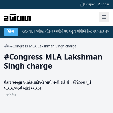
E-Paper
|
Login
્લાન
બ્રેકિંગ
●
UGC-NET પરીક્ષા લીકના આરોપો પર રાહુલ ગાંધીએ કેન્દ્ર પર પ્રહાર કર્યા
●
હોમ
/
#Congress MLA Lakshman Singh charge
#
Congress MLA Lakshman
Singh charge
ઉમર અબ્દુલ્લા આતંકવાદીઓ સાથે મળી શકે છે': કોંગ્રેસના પૂર્વ
રાષ્ટ્રીય
ધારાસભ્યનો મોટો આરોપ
1 વર્ષ પહેલા