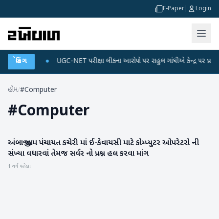
E-Paper
|
Login
 ડેટા પ્લાન
બ્રેકિંગ
●
UGC-NET પરીક્ષા લીકના આરોપો પર રાહુલ ગાંધીએ કેન્દ્ર પર પ્રહાર કર્
હોમ
/
#Computer
#
Computer
અંબાજી ગ્રામ પંચાયત કચેરી માં ઈ-કેવાયસી માટે કોમ્પ્યુટર ઓપરેટરો ની
બનાસકાંઠા
સંખ્યા વધારવાં તેમજ સર્વર નો પ્રશ્ન હલ કરવા માંગ
1 વર્ષ પહેલા