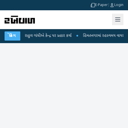
E-Paper
|
Login
પો પર રાહુલ ગાંધીએ કેન્દ્ર પર પ્રહાર કર્યા
બ્રેકિંગ
●
હિંમતનગરમાં રહસ્યમય વાયરસ કે ચાં