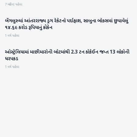
7 મહિના પહેલા
બેંગલુરુમાં આંતરરાજ્ય ડ્રગ રેકેટનો પર્દાફાશ, સાબુના બોક્સમાં છુપાવેલું
રાષ્ટ્રીય
૧૪.૬૯ કરોડ રૂપિયાનું કોકેન
1 વર્ષ પહેલા
ઓસ્ટ્રેલિયામાં માછીમારોની બોટમાંથી 2.3 ટન કોકેઈન જપ્ત 13 લોકોની
આંતરરાષ્ટ્રીય
ધરપકડ
1 વર્ષ પહેલા