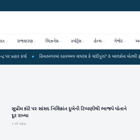
રાત
રાજકારણ
બિઝનેસ
સ્પોર્ટ્સ
હેલ્થ
ગેજેટ
અન
કર્યા
●
હિંમતનગરમાં રહસ્યમય વાયરસ કે ચાંદીપુરા? 6 બાળકોના મોતથી ફફડાટ
●
સુપ્રીમ કોર્ટ પર સાંસદ નિશિકાંત દુબેની ટિપ્પણીથી ભાજપે પોતાને
રાષ્ટ્રીય
દૂર રાખ્યા
1 વર્ષ પહેલા