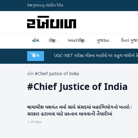
ઉત્તર ગુજરાતનું લોકપ્રિય દૈનિક
હોમ
રાષ્ટ્રીય
આંતરરાષ્ટ્રીય
ગુજરાત
ઉત્તર ગુજ
 અને ડેટા પ્લાન
●
બ્રેકિંગ
UGC-NET પરીક્ષા લીકના આરોપો પર રાહુલ ગાંધીએ કેન્દ્ર પર પ્રહાર 
હોમ
/
#Chief Justice of India
#
Chief Justice of India
ન્યાયાધીશ યશવંત વર્મા સામે સંસદમાં મહાભિયોગનો ખતરો :
રાષ્ટ્રીય
સરકાર હટાવવા માટે પ્રસ્તાવ લાવવાની તૈયારીમાં
1 વર્ષ પહેલા